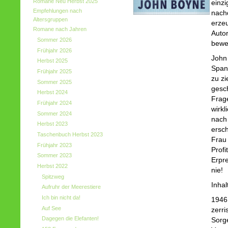
Romane Neu Herbst 2025
einzi
Empfehlungen nach
nach
Altersgruppen
erze
Romane nach Jahren
Autor
Sommer 2026
bewe
Frühjahr 2026
John 
Herbst 2025
Span
Frühjahr 2025
zu zi
Sommer 2025
gesch
Herbst 2024
Frag
Frühjahr 2024
wirkl
Sommer 2024
nach 
Herbst 2023
ersch
Taschenbuch Herbst 2023
Frau 
Frühjahr 2023
Profi
Sommer 2023
Erpr
Herbst 2022
nie!
Spitzweg
Inhal
Aufruhr der Meerestiere
Ich bin nicht da!
1946.
Auf See
zerri
Dagegen die Elefanten!
Sorge