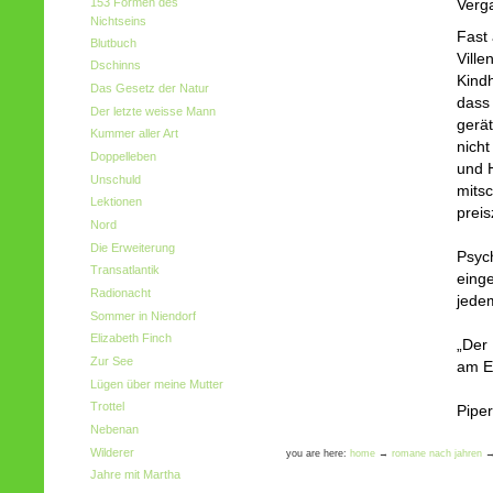
153 Formen des
Verg
Nichtseins
Fast 
Blutbuch
Ville
Dschinns
Kindh
Das Gesetz der Natur
dass
Der letzte weisse Mann
gerä
Kummer aller Art
nicht
Doppelleben
und H
Unschuld
mitsc
Lektionen
preis
Nord
Die Erweiterung
Psych
Transatlantik
einge
Radionacht
jede
Sommer in Niendorf
Elizabeth Finch
„Der 
Zur See
am E
Lügen über meine Mutter
Trottel
Piper
Nebenan
Wilderer
you are here:
home
→
romane nach jahren
Jahre mit Martha