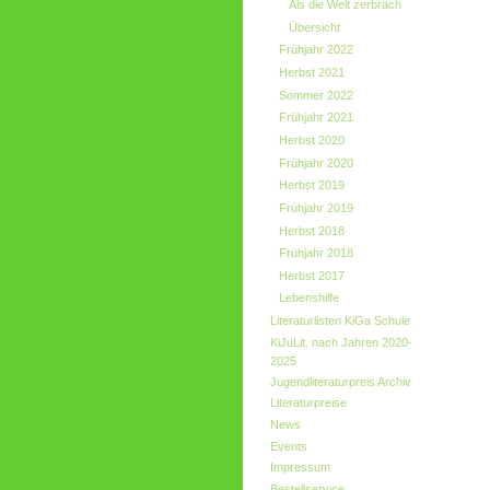
Als die Welt zerbrach
Übersicht
Frühjahr 2022
Herbst 2021
Sommer 2022
Frühjahr 2021
Herbst 2020
Frühjahr 2020
Herbst 2019
Frühjahr 2019
Herbst 2018
Frühjahr 2018
Herbst 2017
Lebenshilfe
Literaturlisten KiGa Schule
KiJuLit. nach Jahren 2020-
2025
Jugendliteraturpreis Archiv
Literaturpreise
News
Events
Impressum
Bestellservice