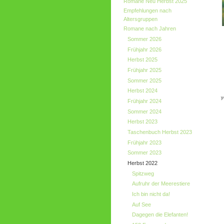
Romane Neu Herbst 2025
Empfehlungen nach
Altersgruppen
Romane nach Jahren
Sommer 2026
Frühjahr 2026
Herbst 2025
Frühjahr 2025
Sommer 2025
Herbst 2024
y
Frühjahr 2024
Sommer 2024
Herbst 2023
Taschenbuch Herbst 2023
Frühjahr 2023
Sommer 2023
Herbst 2022
Spitzweg
Aufruhr der Meerestiere
Ich bin nicht da!
Auf See
Dagegen die Elefanten!