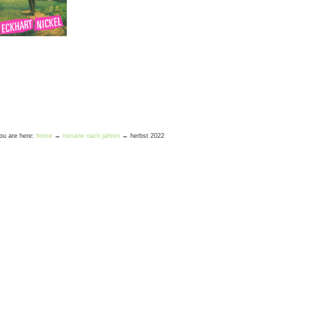
ou are here:
home
→
romane nach jahren
→
herbst 2022