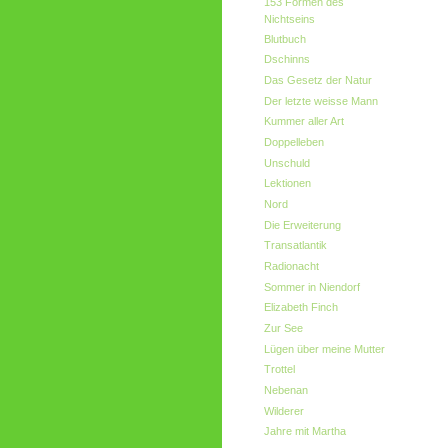
153 Formen des
Nichtseins
Blutbuch
Dschinns
Das Gesetz der Natur
Der letzte weisse Mann
Kummer aller Art
Doppelleben
Unschuld
Lektionen
Nord
Die Erweiterung
Transatlantik
Radionacht
Sommer in Niendorf
Elizabeth Finch
Zur See
Lügen über meine Mutter
Trottel
Nebenan
Wilderer
Jahre mit Martha