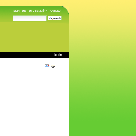
site map
accessibility
contact
search site
advanced search…
log in
Document
Actions