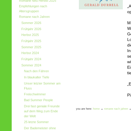
Romane Neu Herbst 2025
„A
Empfehlungen nach
Altersgruppen
o
Romane nach Jahren
Ma
Sommer 2026
W
Frühjahr 2026
G
Herbst 2025
Lo
Frühjahr 2025
di
Sommer 2025
In
Herbst 2024
se
Frühjahr 2024
w
Sommer 2024
Ei
Nach den Fähren
ti
In blaukalter Tiefe
Unser letzter Sommer am
„
Fluss
Freischwimmer
P
Bad Summer People
Drei fast geniale Freunde
you are here:
home
→
romane nach jahren
auf dem Weg zum Ende
der Welt
25 letzte Sommer
Der Bademeister ohne