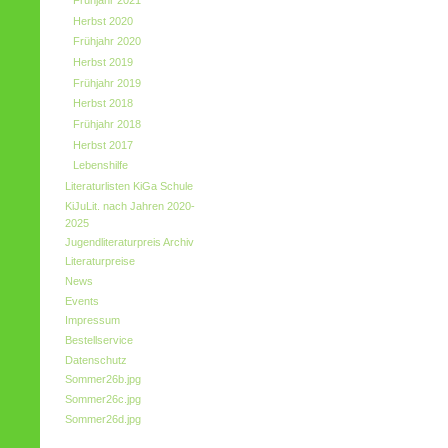
Frühjahr 2021
Herbst 2020
Frühjahr 2020
Herbst 2019
Frühjahr 2019
Herbst 2018
Frühjahr 2018
Herbst 2017
Lebenshilfe
Literaturlisten KiGa Schule
KiJuLit. nach Jahren 2020-
2025
Jugendliteraturpreis Archiv
Literaturpreise
News
Events
Impressum
Bestellservice
Datenschutz
Sommer26b.jpg
Sommer26c.jpg
Sommer26d.jpg