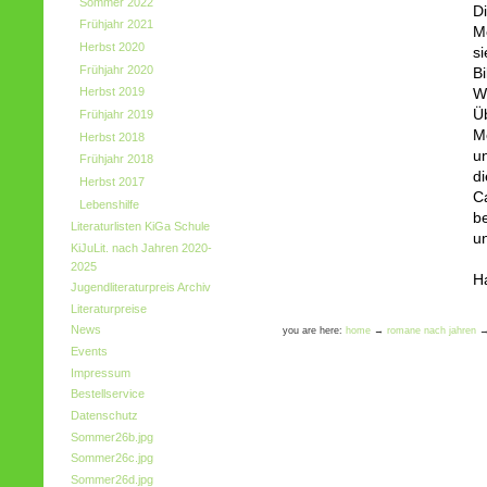
Sommer 2022
D
Frühjahr 2021
Mo
Herbst 2020
s
Frühjahr 2020
B
Herbst 2019
W
Üb
Frühjahr 2019
M
Herbst 2018
un
Frühjahr 2018
d
Herbst 2017
C
Lebenshilfe
b
Literaturlisten KiGa Schule
u
KiJuLit. nach Jahren 2020-
2025
H
Jugendliteraturpreis Archiv
Literaturpreise
News
you are here:
home
→
romane nach jahren
Events
Impressum
Bestellservice
Datenschutz
Sommer26b.jpg
Sommer26c.jpg
Sommer26d.jpg