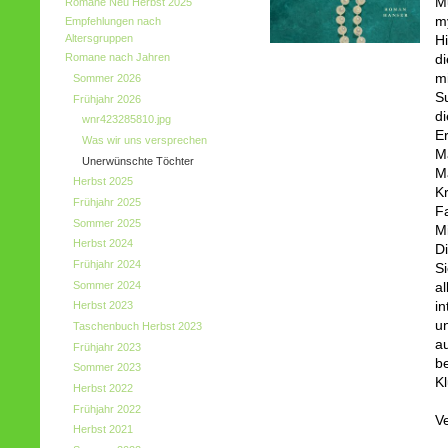
M
Romane Neu Herbst 2025
m
Empfehlungen nach
Altersgruppen
H
Romane nach Jahren
d
m
Sommer 2026
S
Frühjahr 2026
d
wnr423285810.jpg
E
Was wir uns versprechen
Mä
Unerwünschte Töchter
M
Herbst 2025
Kr
Frühjahr 2025
Fa
Sommer 2025
Mi
Herbst 2024
D
Frühjahr 2024
S
Sommer 2024
al
in
Herbst 2023
u
Taschenbuch Herbst 2023
a
Frühjahr 2023
b
Sommer 2023
K
Herbst 2022
Frühjahr 2022
Ve
Herbst 2021