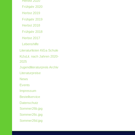
Herbst 2020
Frühjahr 2020
Herbst 2019
Frühjahr 2019
Herbst 2018
Frühjahr 2018
Herbst 2017
Lebenshilfe
Literaturlisten KiGa Schule
KiJuLit. nach Jahren 2020-
2025
Jugendliteraturpreis Archiv
Literaturpreise
News
Events
Impressum
Bestellservice
Datenschutz
Sommer26b.jpg
Sommer26c.jpg
Sommer26d.jpg