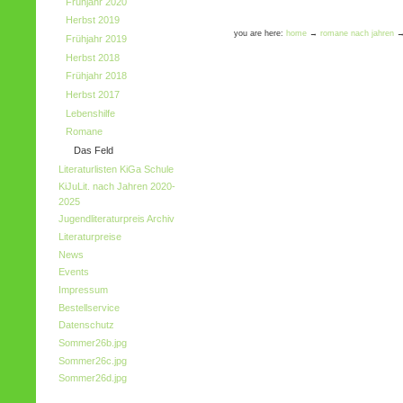
Frühjahr 2020
Herbst 2019
you are here:
home
→
romane nach jahren
Frühjahr 2019
Herbst 2018
Frühjahr 2018
Herbst 2017
Lebenshilfe
Romane
Das Feld
Literaturlisten KiGa Schule
KiJuLit. nach Jahren 2020-
2025
Jugendliteraturpreis Archiv
Literaturpreise
News
Events
Impressum
Bestellservice
Datenschutz
Sommer26b.jpg
Sommer26c.jpg
Sommer26d.jpg