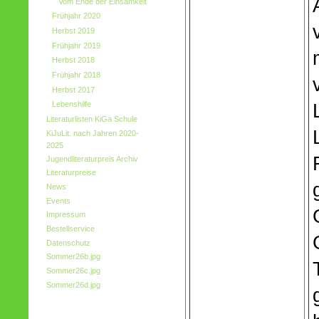
Vom Ende der Einsamkeit
Frühjahr 2020
Herbst 2019
Frühjahr 2019
Herbst 2018
Frühjahr 2018
Herbst 2017
Lebenshilfe
Literaturlisten KiGa Schule
KiJuLit. nach Jahren 2020-
2025
Jugendliteraturpreis Archiv
Literaturpreise
News
Events
Impressum
Bestellservice
Datenschutz
Sommer26b.jpg
Sommer26c.jpg
Sommer26d.jpg