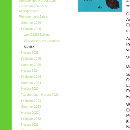
an
Romane Neu Herbst 2025
st
Empfehlungen nach
Altersgruppen
Ge
Romane nach Jahren
A
Sommer 2026
E
Frühjahr 2026
d
wnr423285810.jpg
A
Was wir uns versprechen
Pe
Sanditz
v
Herbst 2025
Ve
Frühjahr 2025
Sommer 2025
D
Herbst 2024
Sa
Frühjahr 2024
Of
Sommer 2024
L
Herbst 2023
F
Taschenbuch Herbst 2023
F
Frühjahr 2023
W
Sommer 2023
E
Herbst 2022
P
Frühjahr 2022
j
Herbst 2021
Ka