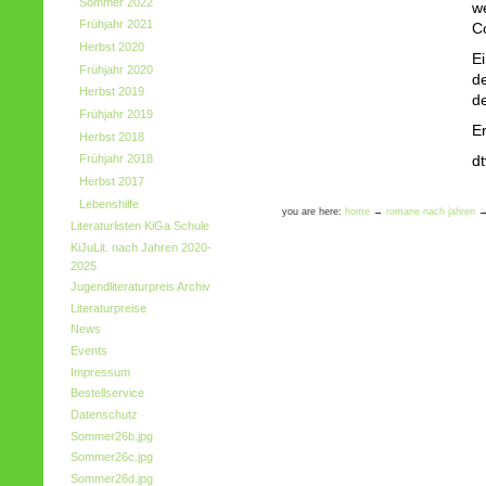
Sommer 2022
w
Frühjahr 2021
C
Herbst 2020
E
Frühjahr 2020
d
Herbst 2019
d
Frühjahr 2019
E
Herbst 2018
Frühjahr 2018
dt
Herbst 2017
Lebenshilfe
you are here:
home
→
romane nach jahren
Literaturlisten KiGa Schule
KiJuLit. nach Jahren 2020-
2025
Jugendliteraturpreis Archiv
Literaturpreise
News
Events
Impressum
Bestellservice
Datenschutz
Sommer26b.jpg
Sommer26c.jpg
Sommer26d.jpg