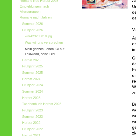
Au
Romane Neu Herbst 2025
U
Empfehlungen nach
Altersgruppen
d
Romane nach Jahren
g
Sommer 2026
V
Frühjahr 2026
wnr423285810.jpg
A
Was wir uns versprechen
e
Mein ganzes Leben, Öl auf
i
Leinwand, ohne Titel
G
Herbst 2025
d
Frühjahr 2025
Fo
Sommer 2025
u
Herbst 2024
re
Frühjahr 2024
W
Sommer 2024
z
Herbst 2023
Be
Taschenbuch Herbst 2023
w
Frühjahr 2023
w
Sommer 2023
w
Herbst 2022
ge
Frühjahr 2022
zi
Herbst 2021