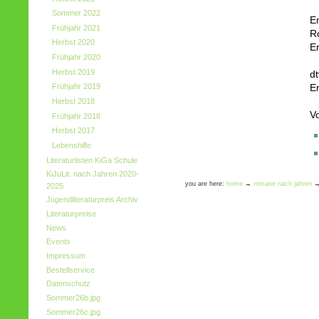
Sommer 2022
Em
Frühjahr 2021
R
Herbst 2020
E
Frühjahr 2020
Herbst 2019
d
Frühjahr 2019
E
Herbst 2018
V
Frühjahr 2018
Herbst 2017
Lebenshilfe
Literaturlisten KiGa Schule
KiJuLit. nach Jahren 2020-
you are here:
home
→
romane nach jahren
2025
Jugendliteraturpreis Archiv
Literaturpreise
News
Events
Impressum
Bestellservice
Datenschutz
Sommer26b.jpg
Sommer26c.jpg