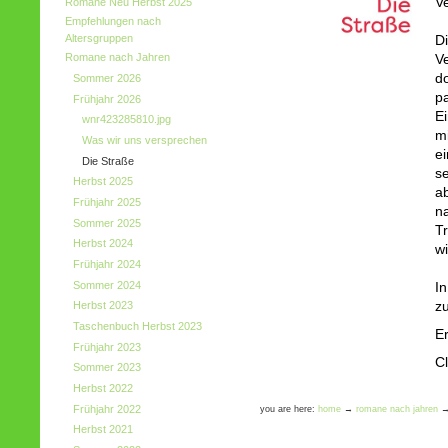
Ve
Romane Neu Herbst 2025
Empfehlungen nach
Altersgruppen
Di
Romane nach Jahren
V
do
Sommer 2026
p
Frühjahr 2026
E
wnr423285810.jpg
mi
Was wir uns versprechen
ei
Die Straße
s
Herbst 2025
a
Frühjahr 2025
na
Sommer 2025
T
Herbst 2024
w
Frühjahr 2024
Sommer 2024
I
z
Herbst 2023
Taschenbuch Herbst 2023
E
Frühjahr 2023
C
Sommer 2023
Herbst 2022
Frühjahr 2022
you are here:
home
→
romane nach jahren
Herbst 2021