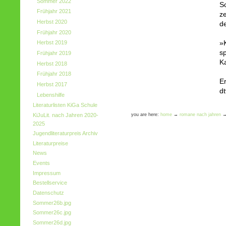
Sommer 2022
S
Frühjahr 2021
z
Herbst 2020
de
Frühjahr 2020
»
Herbst 2019
sp
Frühjahr 2019
Ka
Herbst 2018
Frühjahr 2018
E
Herbst 2017
d
Lebenshilfe
Literaturlisten KiGa Schule
KiJuLit. nach Jahren 2020-
you are here:
home
→
romane nach jahren
2025
Jugendliteraturpreis Archiv
Literaturpreise
News
Events
Impressum
Bestellservice
Datenschutz
Sommer26b.jpg
Sommer26c.jpg
Sommer26d.jpg