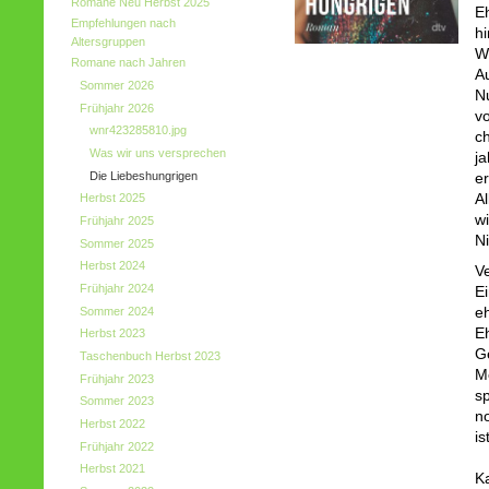
Romane Neu Herbst 2025
E
Empfehlungen nach
hi
Altersgruppen
W
Romane nach Jahren
Au
Sommer 2026
N
Frühjahr 2026
vo
wnr423285810.jpg
c
Was wir uns versprechen
ja
Die Liebeshungrigen
er
A
Herbst 2025
wi
Frühjahr 2025
Ni
Sommer 2025
Herbst 2024
Ve
Frühjahr 2024
Ei
Sommer 2024
e
Eh
Herbst 2023
Ge
Taschenbuch Herbst 2023
M
Frühjahr 2023
sp
Sommer 2023
no
Herbst 2022
is
Frühjahr 2022
Herbst 2021
K