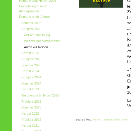
Gl
Romane Neu Herbst 2025
le
Empfehlungen nach
Altersgruppen
Z
Romane nach Jahren
hi
s
Sommer 2026
al
Frühjahr 2026
un
wnr423285810.jpg
K
Was wir uns versprechen
a
Anton will bleiben
zw
Herbst 2025
w
Frühjahr 2025
L
Sommer 2025
«D
Herbst 2024
G
Frühjahr 2024
Er
Sommer 2024
ju
Herbst 2023
z
Taschenbuch Herbst 2023
E
Frühjahr 2023
V
Sommer 2023
Herbst 2022
Frühjahr 2022
you are here:
home
→
romane nach jahren
Herbst 2021