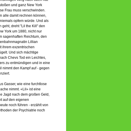
erstoßen und ganz New York
iese Frau muss verschwinden.
ten alle damit rechnen können,
n niemals opfern würde. Und als
eht, dreht "Lil the Kill" den
w York um 1880, nicht nur
rem sagenhaften Reichtum, den
senbahnmagnatin Lillian
it ihrem exzentrischen
ügelt. Und sich mächtige
nach Chevs Tod ein Leichtes,
ters zu entmündigen und in eine
il nimmt den Kampf auf - gegen
nziert.
s Gasser, wie eine furchtlose
ache nimmt. «Lil» ist eine
 die Jagd nach dem großen Geld,
ht auf den eigenen
eute noch führen - erzählt von
ethoden der Psychiatrie noch