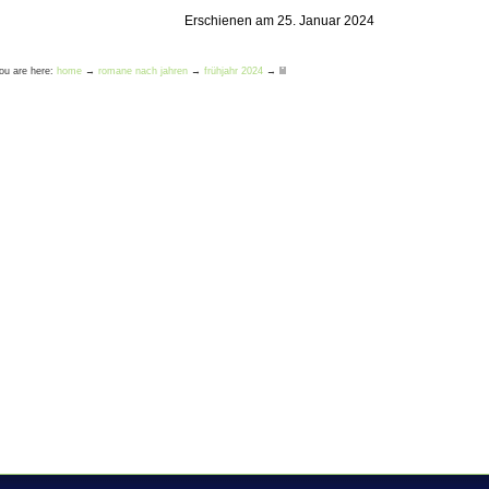
Erschienen am 25. Januar 2024
ou are here:
home
→
romane nach jahren
→
frühjahr 2024
→
lil