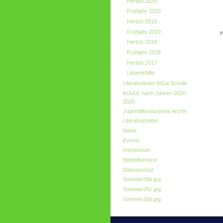
Herbst 2020
Frühjahr 2020
Herbst 2019
Frühjahr 2019
y
Herbst 2018
Frühjahr 2018
Herbst 2017
Lebenshilfe
Literaturlisten KiGa Schule
KiJuLit. nach Jahren 2020-
2025
Jugendliteraturpreis Archiv
Literaturpreise
News
Events
Impressum
Bestellservice
Datenschutz
Sommer26b.jpg
Sommer26c.jpg
Sommer26d.jpg