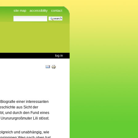
site map
accessibility
contact
search site
advanced search…
log in
Document
Actions
Biografie einer interessanten
eschichte aus Sicht der
ebt, und durch den Fund eines
Ururururgroßmuter Lili stösst.
rfolgreich und unabhängig, wie
gensinnigen Weg nach oben hat