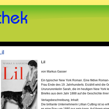
Lil
Lil
von Markus Gasser
Ein typischer New York Roman. Eine fiktive Roman-
Frau Ende des 19. Jahrhunderts. Erzählt wird die G
Ururururenkelin Sarah, die im heutigen New York l
Briefes aus dem Jahr 1888 auf die Geschichte ihrer 
Verlagsbeschreibung, Inhalt:
Die brillante Unternehmerin Lillian Cutting ist so e
es eine Frau um 1880 nur sein kann. Auf ihrem ei