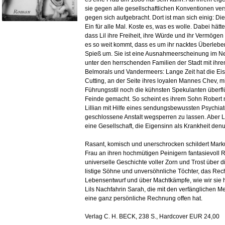
sie gegen alle gesellschaftlichen Konventionen v
gegen sich aufgebracht. Dort ist man sich einig: D
Ein für alle Mal. Koste es, was es wolle. Dabei hät
dass Lil ihre Freiheit, ihre Würde und ihr Vermöge
es so weit kommt, dass es um ihr nacktes Überleben g
Spieß um. Sie ist eine Ausnahmeerscheinung im Ne
unter den herrschenden Familien der Stadt mit ih
Belmorals und Vandermeers: Lange Zeit hat die Ei
Cutting, an der Seite ihres loyalen Mannes Chev, m
Führungsstil noch die kühnsten Spekulanten überfl
Feinde gemacht. So scheint es ihrem Sohn Robert 
Lillian mit Hilfe eines sendungsbewussten Psychia
geschlossene Anstalt wegsperren zu lassen. Aber L
eine Gesellschaft, die Eigensinn als Krankheit denu
Rasant, komisch und unerschrocken schildert Marku
Frau an ihren hochmütigen Peinigern fantasievoll R
universelle Geschichte voller Zorn und Trost über
listige Söhne und unversöhnliche Töchter, das Rec
Lebensentwurf und über Machtkämpfe, wie wir sie h
Lils Nachfahrin Sarah, die mit den verfänglichen M
eine ganz persönliche Rechnung offen hat.
Verlag C. H. BECK, 238 S., Hardcover EUR 24,00