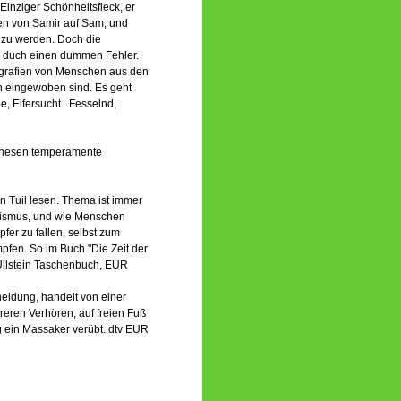
 Einziger Schönheitsfleck, er
n von Samir auf Sam, und
en zu werden. Doch die
ur duch einen dummen Fehler.
iografien von Menschen aus den
n eingewoben sind. Es geht
, Eifersucht...Fesselnd,
l thesen temperamente
n Tuil lesen. Thema ist immer
orismus, und wie Menschen
er zu fallen, selbst zum
pfen. So im Buch "Die Zeit der
 Ullstein Taschenbuch, EUR
heidung, handelt von einer
reren Verhören, auf freien Fuß
ag ein Massaker verübt. dtv EUR