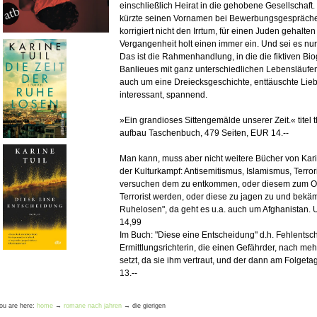
einschließlich Heirat in die gehobene Gesellschaft.
kürzte seinen Vornamen bei Bewerbungsgespräche
korrigiert nicht den Irrtum, für einen Juden gehalt
Vergangenheit holt einen immer ein. Und sei es n
Das ist die Rahmenhandlung, in die die fiktiven B
Banlieues mit ganz unterschiedlichen Lebensläufe
auch um eine Dreiecksgeschichte, enttäuschte Liebe
interessant, spannend.
»Ein grandioses Sittengemälde unserer Zeit.« tite
aufbau Taschenbuch, 479 Seiten, EUR 14.--
Man kann, muss aber nicht weitere Bücher von Kari
der Kulturkampf: Antisemitismus, Islamismus, Terr
versuchen dem zu entkommen, oder diesem zum Opf
Terrorist werden, oder diese zu jagen zu und bekäm
Ruhelosen", da geht es u.a. auch um Afghanistan.
14,99
Im Buch: "Diese eine Entscheidung" d.h. Fehlentsc
Ermittlungsrichterin, die einen Gefährder, nach meh
setzt, da sie ihm vertraut, und der dann am Folget
13.--
ou are here:
home
→
romane nach jahren
→
die gierigen