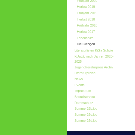
Frühjahr 2020
Herbst 2019
Frühjahr 2019
Herbst 2018
Frühjahr 2018
Herbst 2017
Lebenshilfe
Die Gierigen
Literaturlisten KiGa Schule
KiJuLit. nach Jahren 2020-
2025
Jugendliteraturpreis Archiv
Literaturpreise
News
Events
Impressum
Bestellservice
Datenschutz
Sommer26b.jpg
Sommer26c.jpg
Sommer26d.jpg