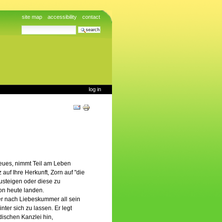
site map
accessibility
contact
search site
advanced search…
log in
Document
Actions
lieues, nimmt Teil am Leben
auf Ihre Herkunft, Zorn auf "die
usteigen oder diese zu
 von heute landen.
der nach Liebeskummer all sein
nter sich zu lassen. Er legt
dischen Kanzlei hin,