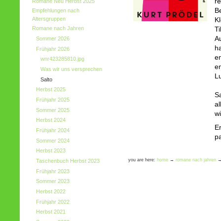
r
Romane Neu Herbst 2025
Be
Empfehlungen nach
Altersgruppen
Kl
Romane nach Jahren
Ti
Au
Sommer 2026
h
Frühjahr 2026
e
wnr423285810.jpg
en
Was wir uns versprechen
Lu
Salto
Herbst 2025
S
Frühjahr 2025
al
Sommer 2025
w
Herbst 2024
E
Frühjahr 2024
pa
Sommer 2024
Herbst 2023
you are here:
home
→
romane nach jahren
Taschenbuch Herbst 2023
Frühjahr 2023
Sommer 2023
Herbst 2022
Frühjahr 2022
Herbst 2021