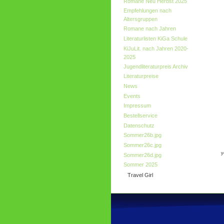
Romane Neu Herbst 2025
Empfehlungen nach
Altersgruppen
Romane nach Jahren
Literaturlisten KiGa Schule
KiJuLit. nach Jahren 2020-
2025
Jugendliteraturpreis Archiv
Literaturpreise
News
Events
Impressum
Bestellservice
Datenschutz
Sommer26b.jpg
Sommer26c.jpg
y
Sommer26d.jpg
Sommer 2025
Travel Girl