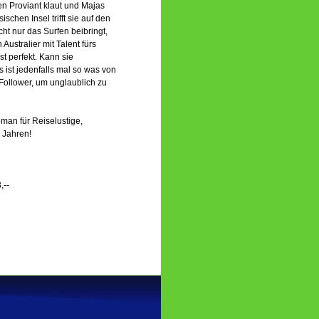
ren Proviant klaut und Majas
ischen Insel trifft sie auf den
ht nur das Surfen beibringt,
Australier mit Talent fürs
t perfekt. Kann sie
s ist jedenfalls mal so was von
 Follower, um unglaublich zu
oman für Reiselustige,
 Jahren!
,--