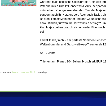
während Maja exotische Chilis probiert, ein Affe ih
Vater heimlich zum Influencer wird. Auf einer paradis
mürrischen, aber gutaussehenden Tim, der Maja nic
sondern auch ihr Herz erobert. Aber auch Taylor, ein 
Backen, kommt Maja näher und das Gefühlschaos is
herausfinden, für wen ihr Herz wirklich schlägt? Ein
klar: Majas Leben braucht sicher weder Filter noch
sein!
Leicht, frisch, frech – der perfekte Sommer-Liebesr
Weltenbummler und Ganz-weit-weg-Träumer ab 12
Ab 12 Jahre
Thienemann Planet, 304 Seiten, broschiert, EUR 13
ou are here:
home
→
sommer 2025
→
travel girl