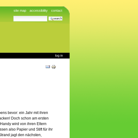
site map
accessibility
contact
search site
advanced search…
log in
Document
Actions
ens bevor: ein Jahr mit ihren
packen! Doch schon am ersten
Handy wird von ihren Eltern
ssen also Papier und Stift für ihr
trand jagt den nächsten,