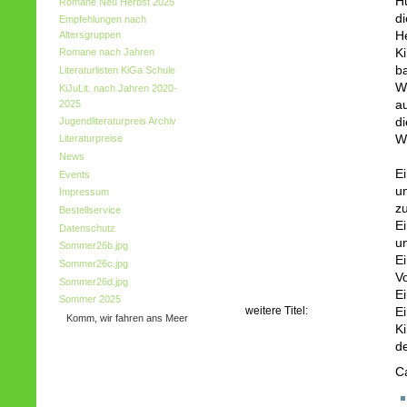
H
Romane Neu Herbst 2025
d
Empfehlungen nach
H
Altersgruppen
K
Romane nach Jahren
b
Literaturlisten KiGa Schule
W
KiJuLit. nach Jahren 2020-
2025
a
Jugendliteraturpreis Archiv
d
W
Literaturpreise
News
E
Events
un
Impressum
zu
Bestellservice
Ei
Datenschutz
un
Sommer26b.jpg
E
Sommer26c.jpg
Vo
Sommer26d.jpg
E
Sommer 2025
weitere Titel:
Ei
Komm, wir fahren ans Meer
K
d
C