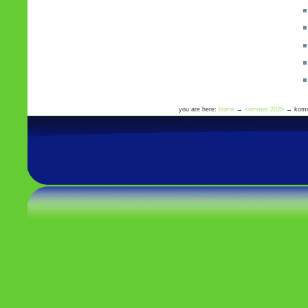
you are here:
home
→
sommer 2025
→
komm