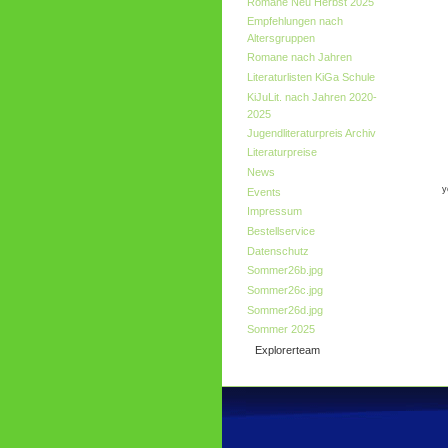
Romane Neu Herbst 2025
Empfehlungen nach
Altersgruppen
Romane nach Jahren
Literaturlisten KiGa Schule
KiJuLit. nach Jahren 2020-
2025
Jugendliteraturpreis Archiv
Literaturpreise
News
y
Events
Impressum
Bestellservice
Datenschutz
Sommer26b.jpg
Sommer26c.jpg
Sommer26d.jpg
Sommer 2025
Explorerteam