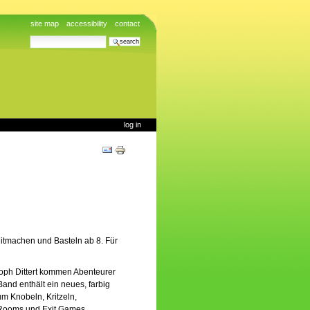
site map
accessibility
contact
search site
advanced search…
log in
Document
Actions
Mitmachen und Basteln ab 8. Für
toph Dittert kommen Abenteurer
Band enthält ein neues, farbig
um Knobeln, Kritzeln,
 Rooms und Exit Games.