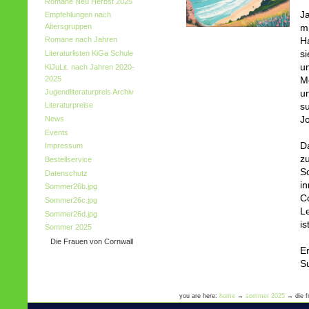
Romane Neu Herbst 2025
J
Empfehlungen nach
Altersgruppen
m
Romane nach Jahren
H
si
Literaturlisten KiGa Schule
u
KiJuLit. nach Jahren 2020-
2025
Me
Jugendliteraturpreis Archiv
u
Literaturpreise
su
J
News
Events
D
Impressum
z
Bestellservice
Sc
Datenschutz
i
Sommer26b.jpg
C
Sommer26c.jpg
Le
Sommer26d.jpg
is
Sommer 2025
Die Frauen von Cornwall
E
S
you are here:
home
→
sommer 2025
→
die 