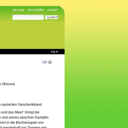
site map
accessibility
contact
search site
advanced search…
log in
Document
Actions
ca Obscura
em opulenten Geschenkband.
und das Meer“ bringt die
go und seines epischen Kampfes
Form in die Bücherregale von
hlt meisterhaft von Themen wie