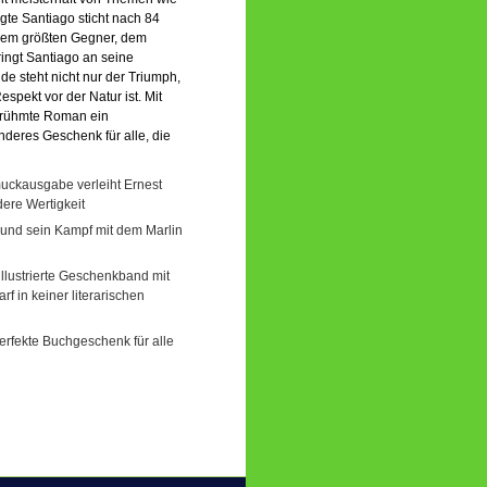
te Santiago sticht nach 84
inem größten Gegner, dem
ringt Santiago an seine
 steht nicht nur der Triumph,
espekt vor der Natur ist. Mit
tberühmte Roman ein
eres Geschenk für alle, die
muckausgabe verleiht Ernest
ere Wertigkeit
 und sein Kampf mit dem Marlin
illustrierte Geschenkband mit
f in keiner literarischen
perfekte Buchgeschenk für alle