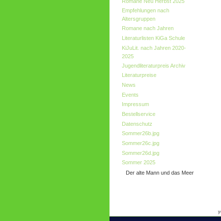
Romane Neu Herbst 2025
Empfehlungen nach
Altersgruppen
Romane nach Jahren
Literaturlisten KiGa Schule
KiJuLit. nach Jahren 2020-
2025
Jugendliteraturpreis Archiv
Literaturpreise
News
Events
Impressum
Bestellservice
Datenschutz
Sommer26b.jpg
Sommer26c.jpg
Sommer26d.jpg
Sommer 2025
Der alte Mann und das Meer
y