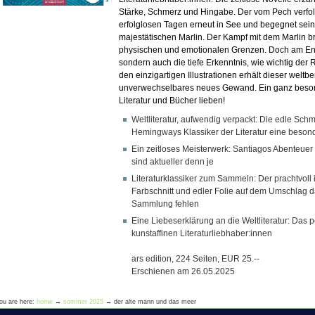
Stärke, Schmerz und Hingabe. Der vom Pech verfolg
erfolglosen Tagen erneut in See und begegnet se
majestätischen Marlin. Der Kampf mit dem Marlin b
physischen und emotionalen Grenzen. Doch am Ende
sondern auch die tiefe Erkenntnis, wie wichtig der R
den einzigartigen Illustrationen erhält dieser wel
unverwechselbares neues Gewand. Ein ganz besond
Literatur und Bücher lieben!
Weltliteratur, aufwendig verpackt: Die edle Sch
Hemingways Klassiker der Literatur eine besond
Ein zeitloses Meisterwerk: Santiagos Abenteuer
sind aktueller denn je
Literaturklassiker zum Sammeln: Der prachtvoll 
Farbschnitt und edler Folie auf dem Umschlag dar
Sammlung fehlen
Eine Liebeserklärung an die Weltliteratur: Das 
kunstaffinen Literaturliebhaber:innen
ars edition, 224 Seiten, EUR 25.--
Erschienen am 26.05.2025
ou are here:
home
→
sommer 2025
→
der alte mann und das meer