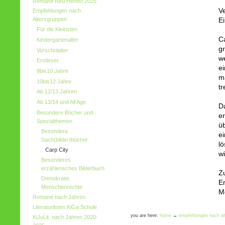
Romane Neu Herbst 2025
V
Empfehlungen nach
Altersgruppen
E
Für die Kleinsten
Ca
Kindergartenalter
g
Vorschulalter
we
Erstleser
e
8bis10 Jahre
m
10bis12 Jahre
t
Ab 12/13 Jahren
Ab 13/14 und All Age
Da
Besondere Bücher und
e
Spezialthemen
üb
Besondere
ei
Sach(bilder)bücher
lö
Carp City
w
Besonderes
erzählerisches Bilderbuch
Zu
Demokratie,
E
Menschenrechte
Mo
Romane nach Jahren
Literaturlisten KiGa Schule
you are here:
home
→
empfehlungen nach al
KiJuLit. nach Jahren 2020-