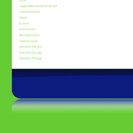
2025
Jugendliteraturpreis Archiv
Literaturpreise
News
Events
Impressum
Bestellservice
Datenschutz
Sommer26b.jpg
Sommer26c.jpg
Sommer26d.jpg