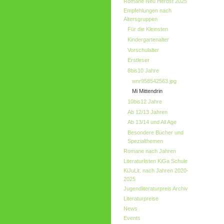
Romane Neu Herbst 2025
Empfehlungen nach
Altersgruppen
Für die Kleinsten
Kindergartenalter
Vorschulalter
Erstleser
8bis10 Jahre
wnr958542563.jpg
Mi Mittendrin
10bis12 Jahre
Ab 12/13 Jahren
Ab 13/14 und All Age
Besondere Bücher und
Spezialthemen
Romane nach Jahren
Literaturlisten KiGa Schule
KiJuLit. nach Jahren 2020-
2025
Jugendliteraturpreis Archiv
Literaturpreise
News
Events