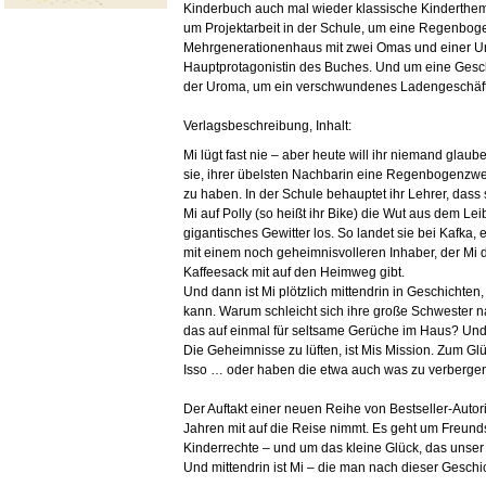
Kinderbuch auch mal wieder klassische Kinderthem
um Projektarbeit in der Schule, um eine Regenboge
Mehrgenerationenhaus mit zwei Omas und einer Uro
Hauptprotagonistin des Buches. Und um eine Gesc
der Uroma, um ein verschwundenes Ladengeschäft 
Verlagsbeschreibung, Inhalt:
Mi lügt fast nie – aber heute will ihr niemand gla
sie, ihrer übelsten Nachbarin eine Regenbogenzwer
zu haben. In der Schule behauptet ihr Lehrer, dass 
Mi auf Polly (so heißt ihr Bike) die Wut aus dem Leib
gigantisches Gewitter los. So landet sie bei Kafka
mit einem noch geheimnisvolleren Inhaber, der Mi 
Kaffeesack mit auf den Heimweg gibt.
Und dann ist Mi plötzlich mittendrin in Geschichten
kann. Warum schleicht sich ihre große Schwester n
das auf einmal für seltsame Gerüche im Haus? Un
Die Geheimnisse zu lüften, ist Mis Mission. Zum Gl
Isso … oder haben die etwa auch was zu verberge
Der Auftakt einer neuen Reihe von Bestseller-Autori
Jahren mit auf die Reise nimmt. Es geht um Freund
Kinderrechte – und um das kleine Glück, das unser
Und mittendrin ist Mi – die man nach dieser Gesch