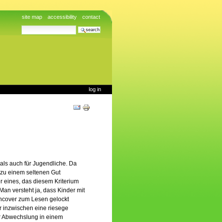
site map
accessibility
contact
search site
advanced search…
log in
Document
Actions
 als auch für Jugendliche. Da
 zu einem seltenen Gut
r eines, das diesem Kriterium
Man versteht ja, dass Kinder mit
hcover zum Lesen gelockt
r inzwischen eine riesege
zur Abwechslung in einem