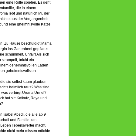
en eine Rolle spielen. Es geht
nfamilie, die in einem
ma lebt und natürlich Mi, der
hichte aus der Vergangenheit
und eine gheimnisvolle Katze.
uben. Zu Hause beschuldigt Mama
gin ins Gartenbeet gepflanzt
sie schummelt. Unfair! Als sich
 strampelt, bricht ein
, einem geheimnisvollen Laden
den geheimnisvollsten
, die sie selbst kaum glauben
achts heimlich raus? Was sind
d was verbirgt Uroma Urmel?
ück hat sie Kafkatz, Roya und
n?
n Isabel Abedi, die alle ab 9
schaft und Familie, um
 Leben liebenswerter macht.
ichte nicht mehr missen möchte.