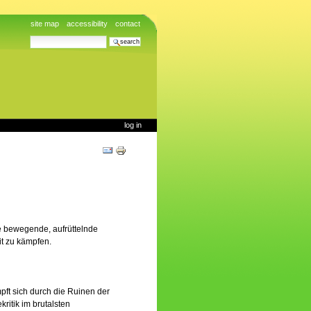
site map
accessibility
contact
search site
advanced search…
log in
Document
Actions
ne bewegende, aufrüttelnde
it zu kämpfen.
pft sich durch die Ruinen der
ritik im brutalsten