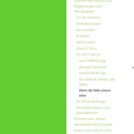
Romane Neu Herbst 2025
Empfehlungen nach
Altersgruppen
Für die Kleinsten
Kindergartenalter
Vorschulalter
Erstleser
8bis10 Jahre
10bis12 Jahre
Ab 12/13 Jahren
wnr734882425.jpg
Absolute Gewinner
y
wnr551586407.jpg
Die Stadt der Magier und
Diebe
Wenn die Welt unsere
wäre
Ab 13/14 und All Age
Besondere Bücher und
Spezialthemen
Romane nach Jahren
Literaturlisten KiGa Schule
KiJuLit. nach Jahren 2020-