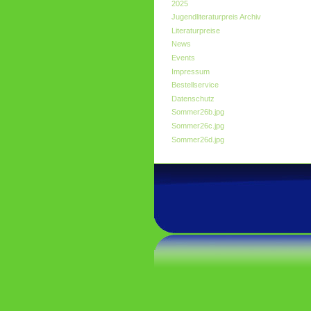
2025
Jugendliteraturpreis Archiv
Literaturpreise
News
Events
Impressum
Bestellservice
Datenschutz
Sommer26b.jpg
Sommer26c.jpg
Sommer26d.jpg