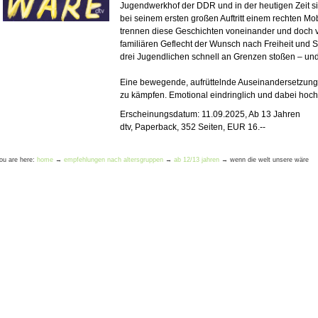
Jugendwerkhof der DDR und in der heutigen Zeit s
bei seinem ersten großen Auftritt einem rechten M
trennen diese Geschichten voneinander und doch 
familiären Geflecht der Wunsch nach Freiheit und 
drei Jugendlichen schnell an Grenzen stoßen – und
Eine bewegende, aufrüttelnde Auseinandersetzung da
zu kämpfen. Emotional eindringlich und dabei hoc
Erscheinungsdatum: 11.09.2025, Ab 13 Jahren
dtv, Paperback, 352 Seiten, EUR 16.--
ou are here:
home
→
empfehlungen nach altersgruppen
→
ab 12/13 jahren
→
wenn die welt unsere wäre