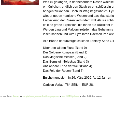
Welt zu gelangen, in der besondere Rosen wachsen.
ermöglichen, endlich den Staub zu entschlüsseln u
bringen zu können. Doch ihr Weg ist gefährlich. 
wieder gegen magische Wesen und das Magisteriu
Entdeckung der Rosen verhindern will. Als sie schl
es eine große Explosion, die ihnen die Rückkehr in
Werden Lyra und Malcom trotzdem das Geheimnis u
lösen können und wird Lyra ihren Daemon Pan wie
Alle Bände der unvergleichlichen Fantasy-Serie »H
Über den wilden Fluss (Band 0)
Der Goldene Kompass (Band 1)
Das Magische Messer (Band 2)
Das Bernstein-Teleskop (Band 3)
Ans andere Ende der Welt (Band 4)
Das Feld der Rosen (Band 5)
Erscheinungstermin 26. März 2026. Ab 12 Jahren
Carlsen Verlag, 784 SEiten, EUR 28.--
ou are here:
home
→
empfehlungen nach altersgruppen
→
ab 12/13 jahren
→
das feld der rosen