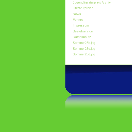
Jugendliteraturpreis Archiv
Literaturpreise
News
Events
Impressum
Bestellservice
Datenschutz
Sommer26b.jpg
Sommer26c.jpg
Sommer26d.jpg