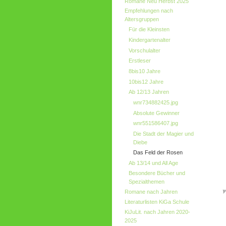
Romane Neu Herbst 2025
Empfehlungen nach
Altersgruppen
Für die Kleinsten
Kindergartenalter
Vorschulalter
Erstleser
8bis10 Jahre
10bis12 Jahre
Ab 12/13 Jahren
wnr734882425.jpg
Absolute Gewinner
wnr551586407.jpg
Die Stadt der Magier und
Diebe
Das Feld der Rosen
Ab 13/14 und All Age
Besondere Bücher und
Spezialthemen
y
Romane nach Jahren
Literaturlisten KiGa Schule
KiJuLit. nach Jahren 2020-
2025