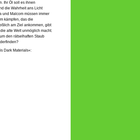
 Ihr Öl soll es ihnen
nd die Wahrheit ans Licht
Lyra und Malcom müssen immer
m kämpfen, das die
ießlich am Ziel ankommen, gibt
 die alte Welt unmöglich macht.
m den rätselhaften Staub
derfinden?
is Dark Materials«: