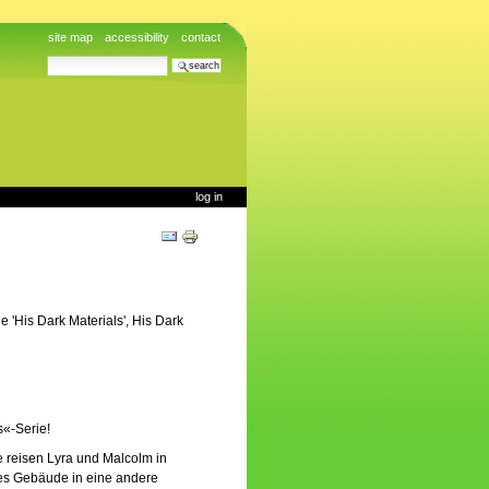
site map
accessibility
contact
search site
advanced search…
log in
Document
Actions
 'His Dark Materials', His Dark
s«-Serie!
e reisen Lyra und Malcolm in
es Gebäude in eine andere