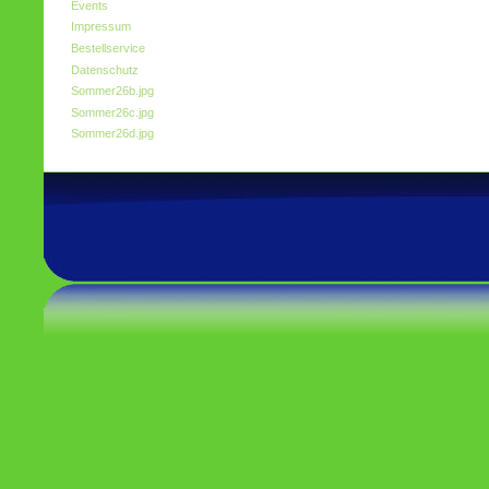
Events
Impressum
Bestellservice
Datenschutz
Sommer26b.jpg
Sommer26c.jpg
Sommer26d.jpg