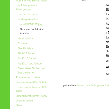
Romane Neu Herbst 2025
Na
Empfehlungen nach
Bä
Altersgruppen
E
Für die Kleinsten
lä
Kindergartenalter
k
wnr845859187.jpeg
Nu
Das war doch keine
»D
Absicht!
E
Vorschulalter
d
Erstleser
En
8bis10 Jahre
di
10bis12 Jahre
B
Ab 12/13 Jahren
un
Ab 13/14 und All Age
A
Besondere Bücher und
Spezialthemen
Mo
Romane nach Jahren
Literaturlisten KiGa Schule
you are here:
home
→
empfehlungen nach al
KiJuLit. nach Jahren 2020-
2025
Jugendliteraturpreis Archiv
Literaturpreise
News