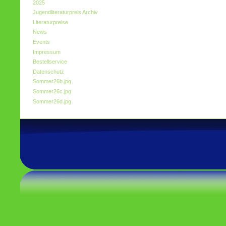
2025
Jugendliteraturpreis Archiv
Literaturpreise
News
Events
Impressum
Bestellservice
Datenschutz
Sommer26b.jpg
Sommer26c.jpg
Sommer26d.jpg