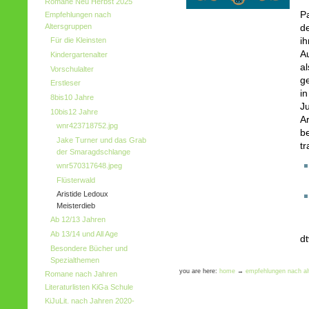
Romane Neu Herbst 2025
P
Empfehlungen nach
Altersgruppen
d
ih
Für die Kleinsten
A
Kindergartenalter
al
Vorschulalter
ge
Erstleser
i
8bis10 Jahre
J
10bis12 Jahre
Ar
wnr423718752.jpg
b
Jake Turner und das Grab
tr
der Smaragdschlange
wnr570317648.jpeg
Flüsterwald
Aristide Ledoux
Meisterdieb
Ab 12/13 Jahren
Ab 13/14 und All Age
dt
Besondere Bücher und
Spezialthemen
you are here:
home
→
empfehlungen nach al
Romane nach Jahren
Literaturlisten KiGa Schule
KiJuLit. nach Jahren 2020-