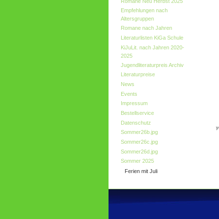
Romane Neu Herbst 2025
Empfehlungen nach
Altersgruppen
Romane nach Jahren
Literaturlisten KiGa Schule
KiJuLit. nach Jahren 2020-
2025
Jugendliteraturpreis Archiv
Literaturpreise
News
Events
Impressum
Bestellservice
Datenschutz
y
Sommer26b.jpg
Sommer26c.jpg
Sommer26d.jpg
Sommer 2025
Ferien mit Juli