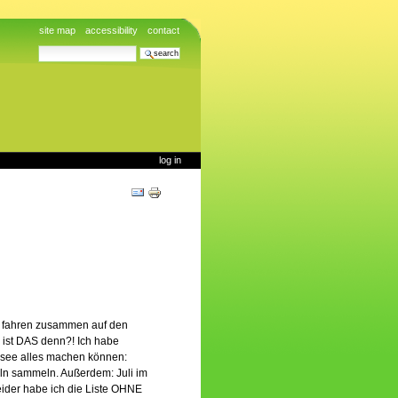
site map
accessibility
contact
search site
advanced search…
log in
Document
Actions
ich fahren zusammen auf den
 ist DAS denn?! Ich habe
rdsee alles machen können:
eln sammeln. Außerdem: Juli im
ider habe ich die Liste OHNE