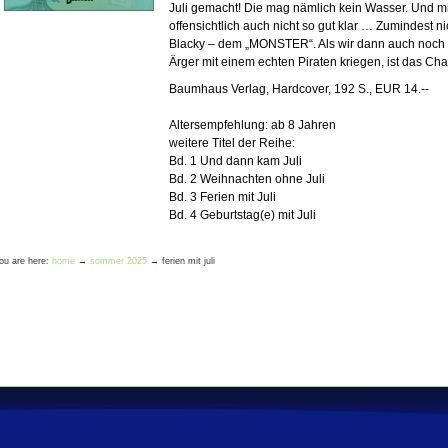
Juli gemacht! Die mag nämlich kein Wasser. Und m
offensichtlich auch nicht so gut klar … Zumindest n
Blacky – dem „MONSTER“. Als wir dann auch noch 
Ärger mit einem echten Piraten kriegen, ist das Ch
Baumhaus Verlag, Hardcover, 192 S., EUR 14.--
Altersempfehlung: ab 8 Jahren
weitere Titel der Reihe:
Bd. 1 Und dann kam Juli
Bd. 2 Weihnachten ohne Juli
Bd. 3 Ferien mit Juli
Bd. 4 Geburtstag(e) mit Juli
ou are here:
home
→
sommer 2025
→
ferien mit juli