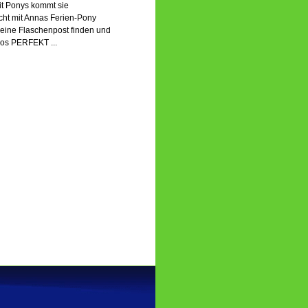
it Ponys kommt sie
icht mit Annas Ferien-Pony
eine Flaschenpost finden und
aos PERFEKT ...