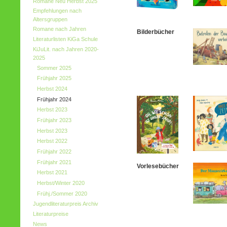
Romane Neu Herbst 2025
Empfehlungen nach
Altersgruppen
Romane nach Jahren
Bilderbücher
Literaturlisten KiGa Schule
KiJuLit. nach Jahren 2020-
2025
Sommer 2025
Frühjahr 2025
Herbst 2024
Frühjahr 2024
Herbst 2023
Frühjahr 2023
Herbst 2023
Herbst 2022
Frühjahr 2022
Frühjahr 2021
Vorlesebücher
Herbst 2021
Herbst/Winter 2020
Frühj./Sommer 2020
Jugendliteraturpreis Archiv
Literaturpreise
News