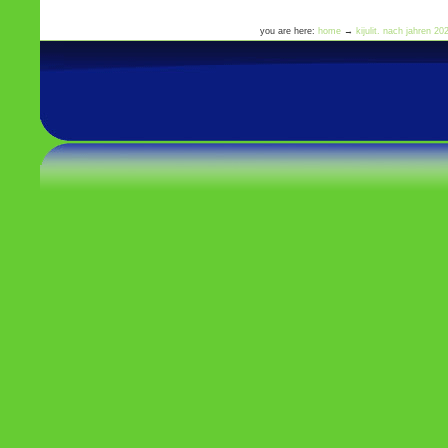
you are here:
home
→
kijulit. nach jahren 2