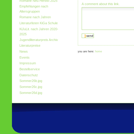
Romane Neu Herbst 2025
A comment about this link.
Empfehlungen nach
Altersgruppen
Romane nach Jahren
Literaturlisten KiGa Schule
KiJuLit. nach Jahren 2020-
2025
Jugendliteraturpreis Archiv
Literaturpreise
News
you are here:
home
Events
Impressum
Bestellservice
Datenschutz
Sommer26b.jpg
Sommer26c.jpg
Sommer26d.jpg