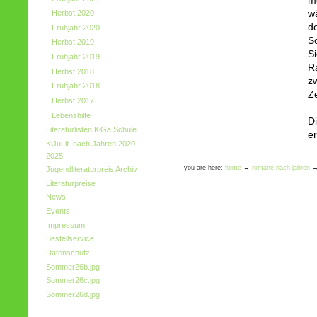
m
wä
Herbst 2020
d
Frühjahr 2020
So
Herbst 2019
S
Frühjahr 2019
Ra
Herbst 2018
z
Frühjahr 2018
Z
Herbst 2017
Lebenshilfe
D
Literaturlisten KiGa Schule
e
KiJuLit. nach Jahren 2020-
2025
you are here:
home
→
romane nach jahren
Jugendliteraturpreis Archiv
Literaturpreise
News
Events
Impressum
Bestellservice
Datenschutz
Sommer26b.jpg
Sommer26c.jpg
Sommer26d.jpg