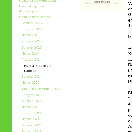
Romane Neu Herbst 2025
V
Empfehlungen nach
e
Altersgruppen
Gr
Romane nach Jahren
e
Sommer 2026
T
Frühjahr 2026
Herbst 2025
In
Frühjahr 2025
Sommer 2025
A
Sc
Herbst 2024
au
Frühjahr 2024
R
Elyssa, Königin von
t
Karthago
N
Sommer 2024
P
Herbst 2023
Taschenbuch Herbst 2023
D
Frühjahr 2023
"
Sommer 2023
e
Herbst 2022
ga
Frühjahr 2022
v
Herbst 2021
di
Sommer 2022
Ae
Frühjahr 2021