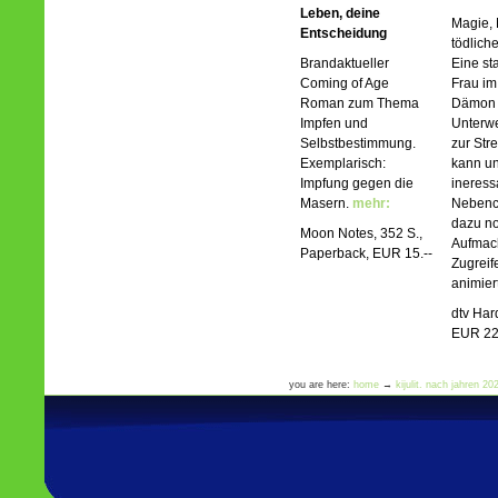
Leben, deine
Magie, 
Entscheidung
tödlich
Brandaktueller
Eine st
Coming of Age
Frau im
Roman zum Thema
Dämon 
Impfen und
Unterwe
Selbstbestimmung.
zur Str
Exemplarisch:
kann un
Impfung gegen die
ineress
Masern.
mehr:
Nebenc
dazu n
Moon Notes, 352 S.,
Aufmac
Paperback, EUR 15.--
Zugreif
animier
dtv Har
EUR 22
you are here:
home
→
kijulit. nach jahren 2