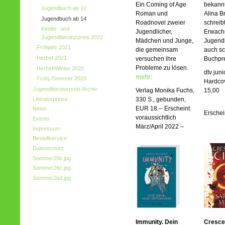
Ein Coming of Age
bekannt
Jugendbuch ab 12
Roman und
Alina B
Jugendbuch ab 14
Roadnovel zweier
schreib
Kinder- und
Jugendlicher,
Erwach
Jugendliteraturpreis 2022
Mädchen und Junge,
Jugend
Frühjahr 2021
die gemeinsam
auch sc
Herbst 2021
versuchen ihre
Buchpre
Probleme zu lösen.
Herbst/Winter 2020
dtv juni
mehr:
Frühj./Sommer 2020
Hardco
Jugendliteraturpreis Archiv
Verlag Monika Fuchs,
15,00
Literaturpreise
330 S., gebunden,
EUR 18.-- Erscheint
News
Erschei
voraussichtlich
Events
März/April 2022 –
Impressum
Bestellservice
Datenschutz
Sommer26b.jpg
Sommer26c.jpg
Sommer26d.jpg
Immunity. Dein
Crescen