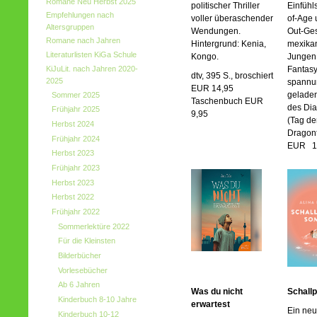
Romane Neu Herbst 2025
politischer Thriller
Einfüh
Empfehlungen nach
voller überaschender
of-Age 
Altersgruppen
Wendungen.
Out-Ges
Romane nach Jahren
Hintergrund: Kenia,
mexika
Literaturlisten KiGa Schule
Kongo.
Jungen
KiJuLit. nach Jahren 2020-
Fantasy
dtv, 395 S., broschiert
2025
spannu
EUR 14,95
gelade
Sommer 2025
Taschenbuch EUR
des Dia
Frühjahr 2025
9,95
(Tag de
Herbst 2024
Dragonf
Frühjahr 2024
EUR 18
Herbst 2023
Frühjahr 2023
Herbst 2023
Herbst 2022
Frühjahr 2022
Sommerlektüre 2022
Für die Kleinsten
Bilderbücher
Vorlesebücher
Ab 6 Jahren
Was du nicht
Schall
Kinderbuch 8-10 Jahre
erwartest
Ein neu
Kinderbuch 10-12